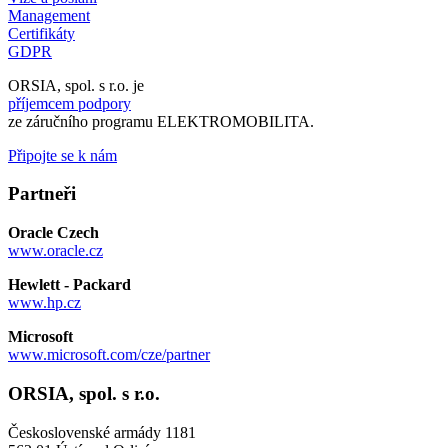
Management
Certifikáty
GDPR
ORSIA, spol. s r.o. je
příjemcem podpory
ze záručního programu ELEKTROMOBILITA.
Připojte se k nám
Partneři
Oracle Czech
www.oracle.cz
Hewlett - Packard
www.hp.cz
Microsoft
www.microsoft.com/cze/partner
ORSIA, spol. s r.o.
Československé armády 1181