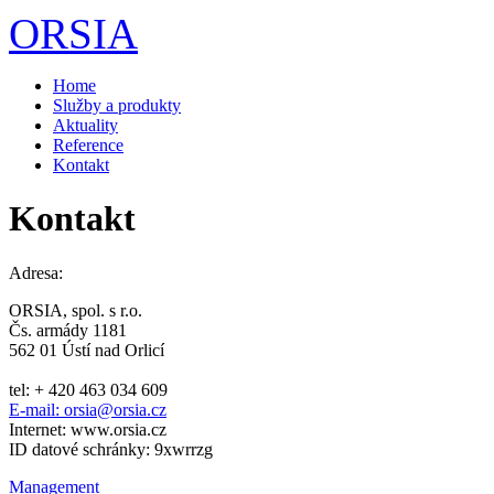
Přejít k hlavnímu obsahu
ORSIA
Home
Služby a produkty
Aktuality
Reference
Kontakt
Kontakt
Adresa:
ORSIA, spol. s r.o.
Čs. armády 1181
562 01 Ústí nad Orlicí
tel: + 420 463 034 609
E-mail: orsia@orsia.cz
Internet: www.orsia.cz
ID datové schránky: 9xwrrzg
Management