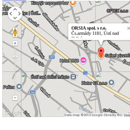
ORSIA spol. s r.o.
Čs.armády 1181, Ústí nad
Orlicí
Najít trasu >>
Data map ©2013 Google Obrázky ©2013 , 
Dat